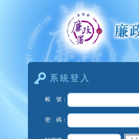
系統登入
帳 號：
密 碼：